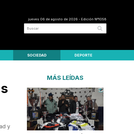
jueves 06 de agosto de 2026
- Edición Nº1058
SOCIEDAD
DEPORTE
MÁS LEÍDAS
as
dad y