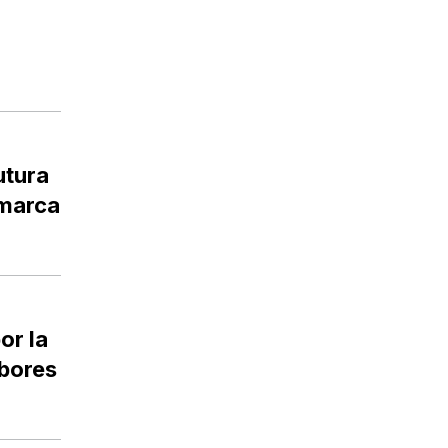
utura
amarca
or la
abores