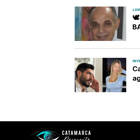
LAM

B
INV
Ca
ag