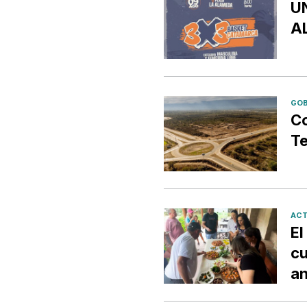
U
A
GOB
Co
Te
ACT
El
cu
an