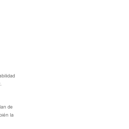
bilidad
.
lan de
bién la