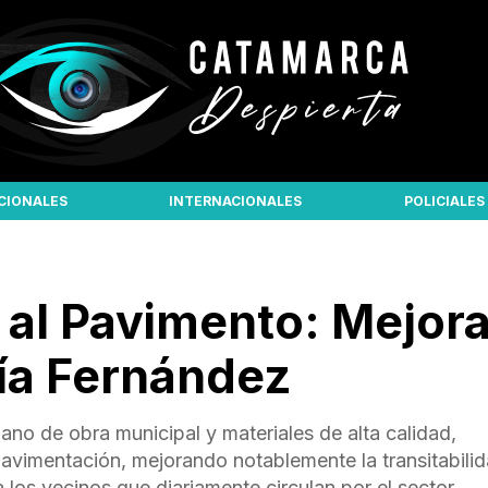
CIONALES
INTERNACIONALES
POLICIALES
 al Pavimento: Mejor
lía Fernández
ano de obra municipal y materiales de alta calidad,
 pavimentación, mejorando notablemente la transitabili
los vecinos que diariamente circulan por el sector.