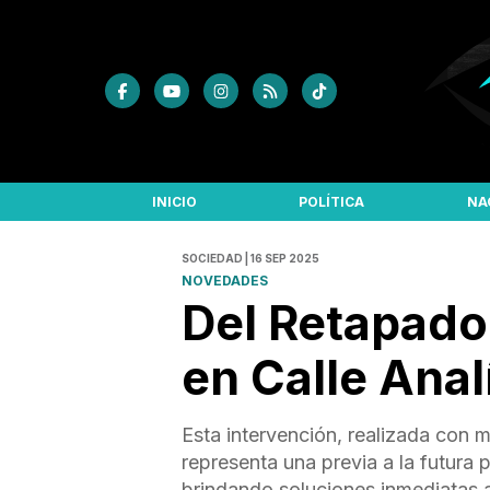
INICIO
POLÍTICA
NA
SOCIEDAD | 16 SEP 2025
NOVEDADES
Del Retapado
en Calle Ana
Esta intervención, realizada con m
representa una previa a la futura
brindando soluciones inmediatas a 