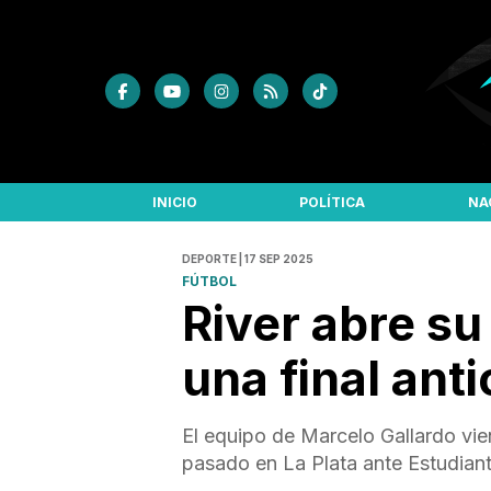
INICIO
POLÍTICA
NA
DEPORTE | 17 SEP 2025
FÚTBOL
River abre su
una final ant
El equipo de Marcelo Gallardo vie
pasado en La Plata ante Estudiant