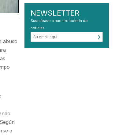
NEWSLETTER
Suscríbase a nuestro boletín de
noticias
de abuso
ara
bas
iempo
o
uando
. Según
rse a