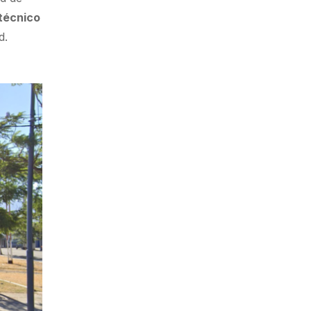
técnico
d.