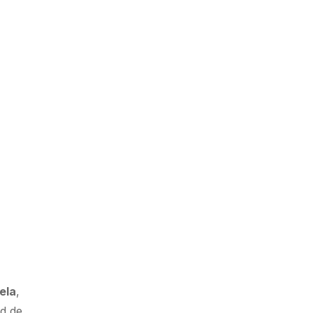
ela
,
ad de