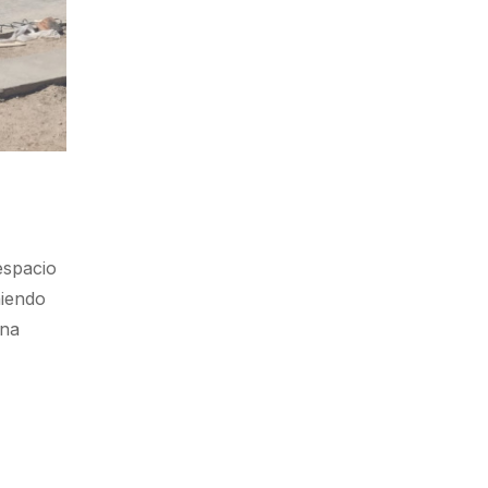
espacio
niendo
una