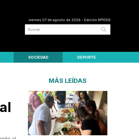
viernes 07 de agosto de 2026
- Edición Nº1059
SOCIEDAD
DEPORTE
MÁS LEÍDAS
al
ente al