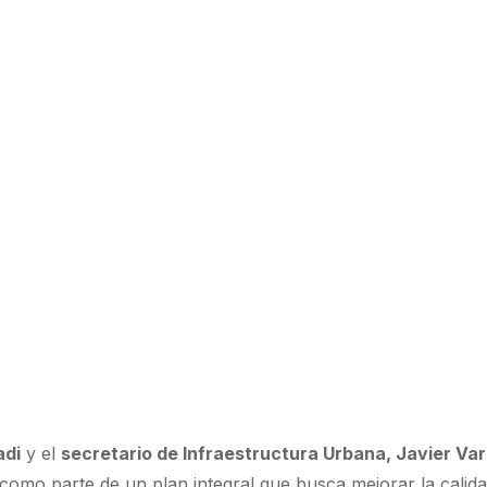
adi
y el
secretario de Infraestructura Urbana, Javier Var
 como parte de un plan integral que busca mejorar la calid