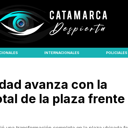
CIONALES
INTERNACIONALES
POLICIALES
idad avanza con la
al de la plaza frente 
ció una transformación completa en la plaza ubicada fr