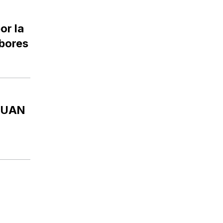
or la
abores
JUAN