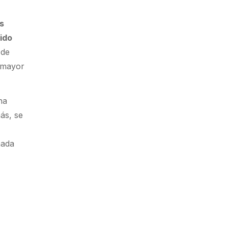
as
sido
 de
ó mayor
na
ás, se
nada