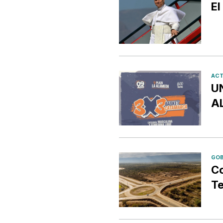
El
ACT
U
A
GOB
Co
Te