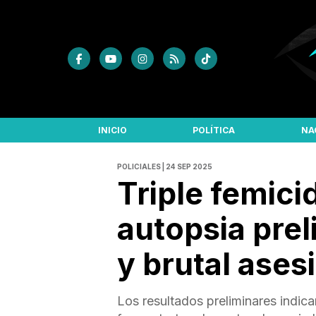
INICIO
POLÍTICA
NA
POLICIALES | 24 SEP 2025
Triple femici
autopsia prel
y brutal ases
Los resultados preliminares indic