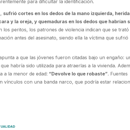
entemente para dificultar la identificación.
o,
sufrió cortes en los dedos de la mano izquierda, herid
 cara y la oreja, y quemaduras en los dedos que habrían 
n los peritos, los patrones de violencia indican que se trató
ación antes del asesinato, siendo ella la víctima que sufri
 apunta a que las jóvenes fueron citadas bajo un engaño: u
ue habría sido utilizada para atraerlas a la vivienda. Adem
a a la menor de edad:
“Devolve lo que robaste”
. Fuentes
ten vínculos con una banda narco, que podría estar relacio
UALIDAD