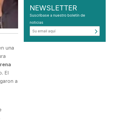
NEWSLETTER
Suscríbase a nuestro boletín de
noticias
 en una
ura
orena
o. El
legaron a
e
s