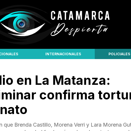
CIONALES
INTERNACIONALES
POLICIALES
dio en La Matanza:
iminar confirma tortu
inato
an que Brenda Castillo, Morena Verri y Lara Morena Gut