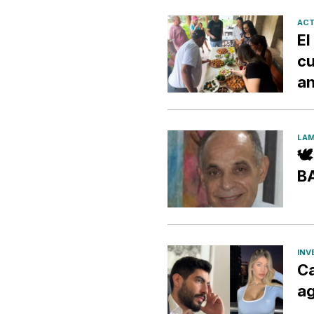
ACT
El
cu
an
LAM

B
INV
Ca
ag