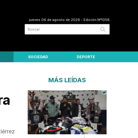
jueves 06 de agosto de 2026
- Edición Nº1058
SOCIEDAD
DEPORTE
MÁS LEÍDAS
ra
iérrez