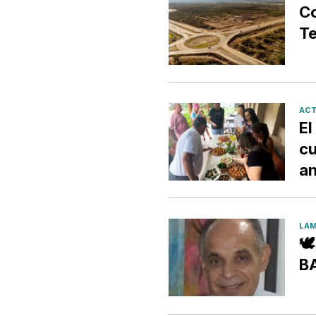
Co
Te
ACT
El
cu
an
LAM

B