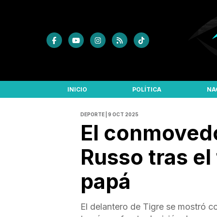
INICIO
POLÍTICA
NA
DEPORTE | 9 OCT 2025
El conmoved
Russo tras el
papá
El delantero de Tigre se mostró c