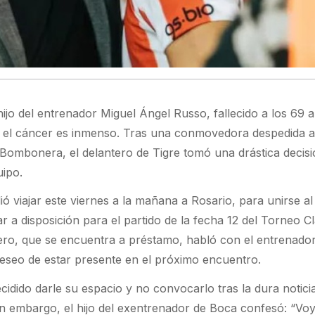
hijo del entrenador Miguel Ángel Russo, fallecido a los 69 
a el cáncer es inmenso. Tras una conmovedora despedida a
a Bombonera, el delantero de Tigre tomó una drástica decis
uipo.
ió viajar este viernes a la mañana a Rosario, para unirse al
tar a disposición para el partido de la fecha 12 del Torneo 
ntero, que se encuentra a préstamo, habló con el entrenado
eseo de estar presente en el próximo encuentro.
ecidido darle su espacio y no convocarlo tras la dura noticia
n embargo, el hijo del exentrenador de Boca confesó: “Voy