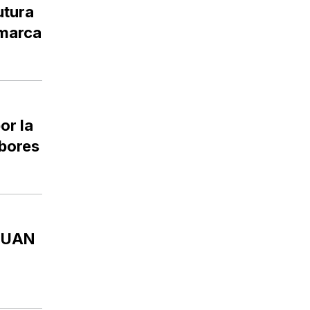
utura
amarca
or la
abores
JUAN