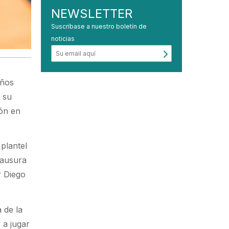
NEWSLETTER
Suscríbase a nuestro boletín de
noticias
años
 su
ión en
 plantel
Clausura
r Diego
 de la
 a jugar