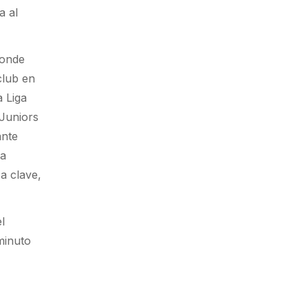
a al
donde
club en
a Liga
 Juniors
ante
la
a clave,
l
minuto