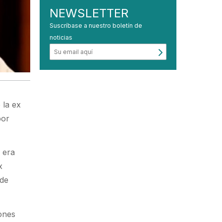
NEWSLETTER
Suscríbase a nuestro boletín de
noticias
 la ex
or
 era
x
 de
iones