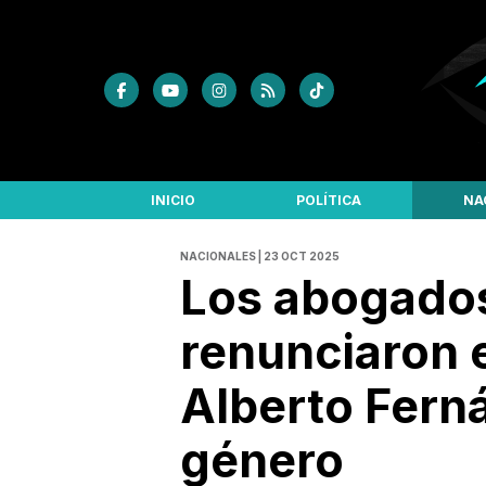
INICIO
POLÍTICA
NA
NACIONALES | 23 OCT 2025
Los abogados
renunciaron 
Alberto Fern
género