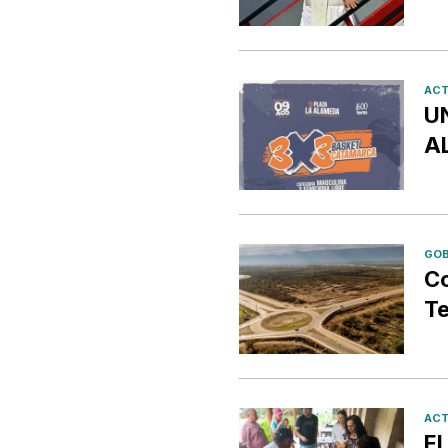
ACT
U
A
GOB
Co
Te
ACT
El