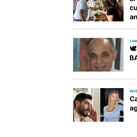
cu
an
LAM

B
INV
Ca
ag