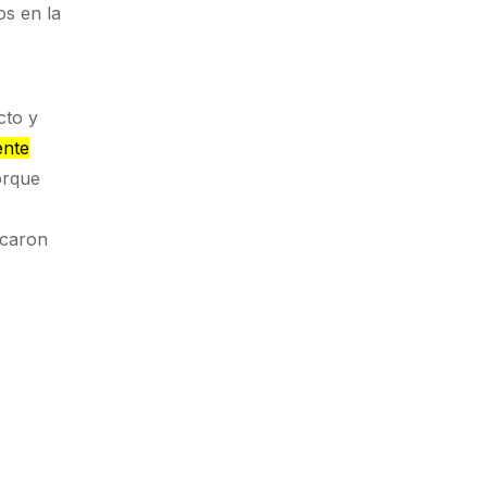
s en la
cto y
ente
rque
icaron