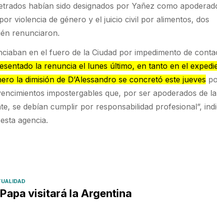
letrados habían sido designados por Yañez como apoderado
por violencia de género y el juicio civil por alimentos, dos
ién renunciaron.
nciaban en el fuero de la Ciudad por impedimento de conta
esentado la renuncia el lunes último, en tanto en el expedi
nero la dimisión de D’Alessandro se concretó este jueves
po
vencimientos impostergables que, por ser apoderados de la
e, se debían cumplir por responsabilidad profesional”, ind
 esta agencia.
UALIDAD
 Papa visitará la Argentina