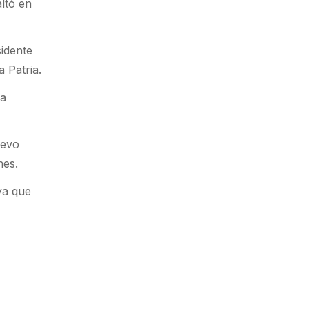
ltó en
sidente
a Patria.
ra
uevo
nes.
ya que