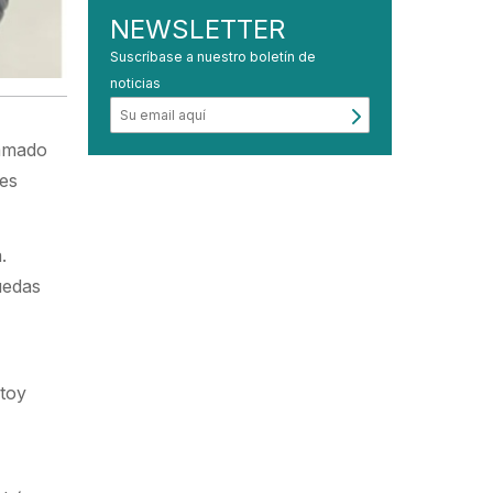
NEWSLETTER
Suscríbase a nuestro boletín de
noticias
lamado
 es
.
uedas
stoy