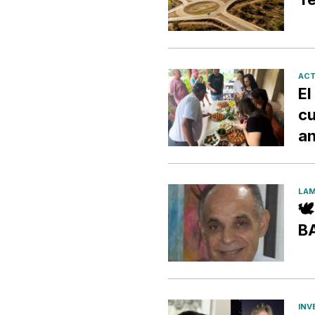
ACT
El
cu
an
LAM

B
INV