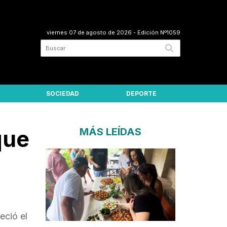
viernes 07 de agosto de 2026
- Edición Nº1059
SOCIEDAD
DEPORTE
que
MÁS LEÍDAS
eció el