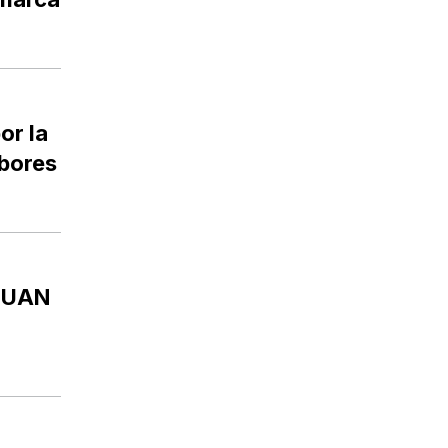
or la
abores
JUAN