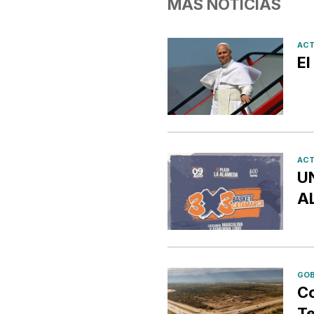
MÁS NOTICIAS
ACT
El
ACT
U
A
GOB
Co
Te