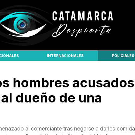
CIONALES
INTERNACIONALES
POLICIALES
os hombres acusados
al dueño de una
amenazado al comerciante tras negarse a darles comida