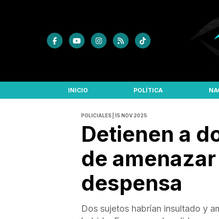
INICIO
POLÍTICA
NA
POLICIALES | 15 NOV 2025
Detienen a d
de amenazar 
despensa
Dos sujetos habrían insultado y 