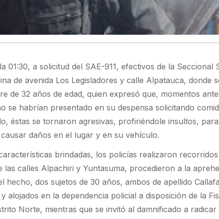
a 01:30, a solicitud del SAE-911, efectivos de la Seccional
ina de avenida Los Legisladores y calle Alpatauca, donde s
re de 32 años de edad, quien expresó que, momentos ante
o se habrían presentado en su despensa solicitando comid
do, éstas se tornaron agresivas, profiriéndole insultos, par
causar daños en el lugar y en su vehículo.
aracterísticas brindadas, los policías realizaron recorridos
e las calles Alpachiri y Yuntasuma, procedieron a la apreh
l hecho, dos sujetos de 30 años, ambos de apellido Callafa
 alojados en la dependencia policial a disposición de la Fis
trito Norte, mientras que se invitó al damnificado a radicar 