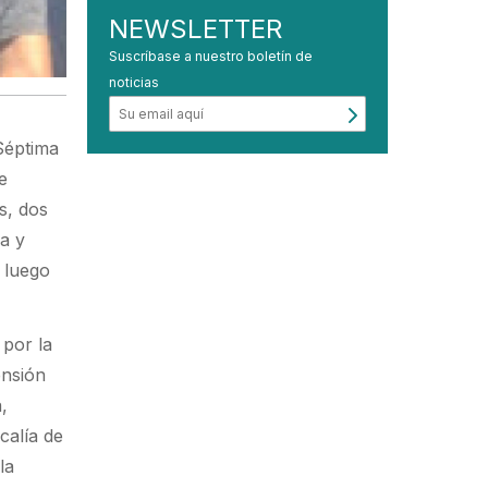
NEWSLETTER
Suscríbase a nuestro boletín de
noticias
 Séptima
e
s, dos
a y
a luego
 por la
ensión
,
calía de
la