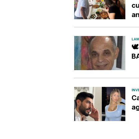
cu
an
LAM

B
INV
Ca
ag