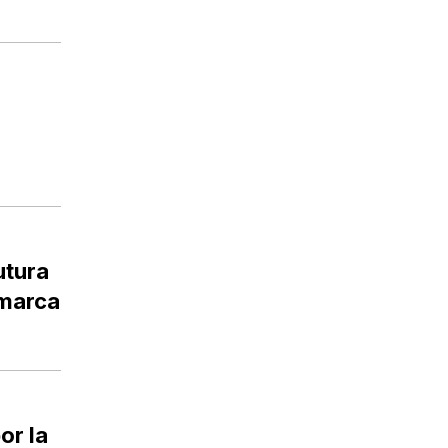
utura
amarca
or la