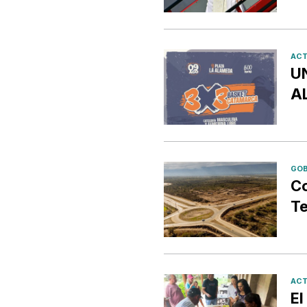
ACT
U
A
GOB
Co
Te
ACT
El