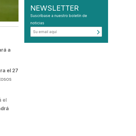
NEWSLETTER
Suscríbase a nuestro boletín de
noticias
ará a
ra el 27
tosos
 el
ndrá