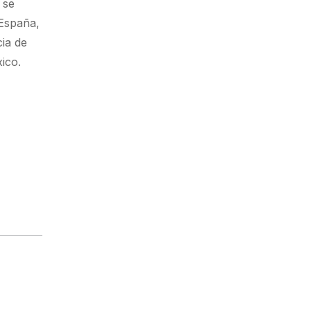
 se
 España,
cia de
ico.