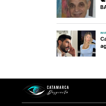
B
INV
Ca
ag