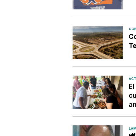
GOB
Co
Te
ACT
El
cu
an
LAM
