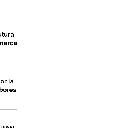
utura
amarca
or la
abores
JUAN