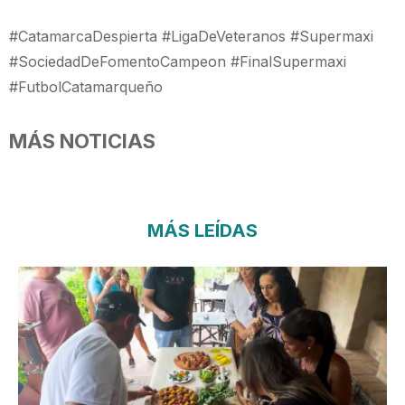
#CatamarcaDespierta #LigaDeVeteranos #Supermaxi
#SociedadDeFomentoCampeon #FinalSupermaxi
#FutbolCatamarqueño
MÁS NOTICIAS
MÁS LEÍDAS