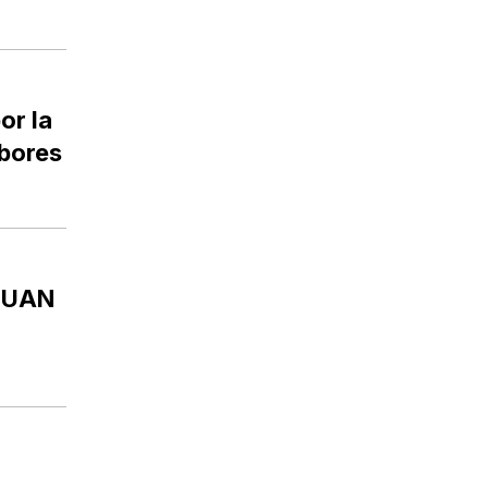
or la
abores
JUAN