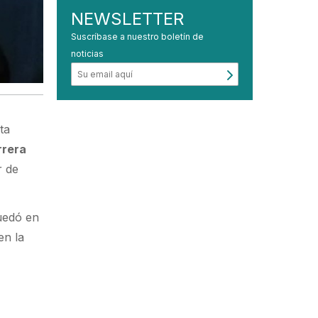
NEWSLETTER
Suscríbase a nuestro boletín de
noticias
ta
rrera
r de
quedó en
en la