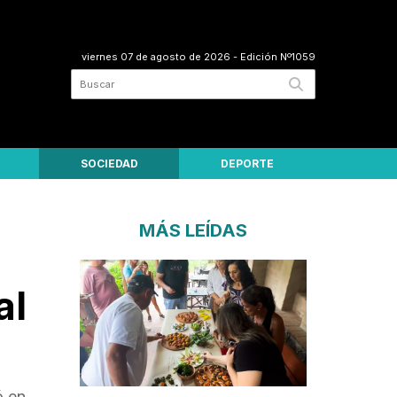
viernes 07 de agosto de 2026
- Edición Nº1059
SOCIEDAD
DEPORTE
MÁS LEÍDAS
al
ó en