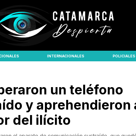
CIONALES
INTERNACIONALES
POLICIALES
peraron un teléfono
aído y aprehendieron 
 del ilícito
eraron el aparato de comunicación sustraído, que qued