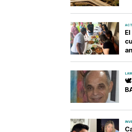
ACT
El
cu
an
LAM

B
INV
Ca