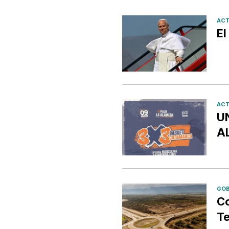
ACT
El
ACT
U
A
GOB
Co
Te