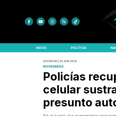
INICIO
POLÍTICA
NA
SOCIEDAD | 20 JUN 2026
NOVEDADES
Policías recu
celular sustr
presunto autor
En el lugar, los numerarios recup