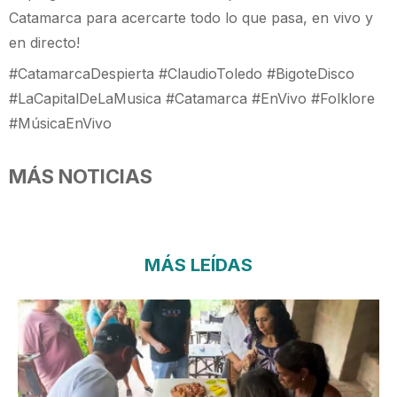
Catamarca para acercarte todo lo que pasa, en vivo y
en directo!
#CatamarcaDespierta #ClaudioToledo #BigoteDisco
#LaCapitalDeLaMusica #Catamarca #EnVivo #Folklore
#MúsicaEnVivo
MÁS NOTICIAS
MÁS LEÍDAS