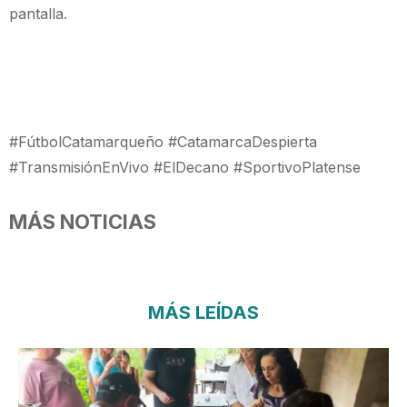
pantalla.
#FútbolCatamarqueño #CatamarcaDespierta
#TransmisiónEnVivo #ElDecano #SportivoPlatense
MÁS NOTICIAS
MÁS LEÍDAS