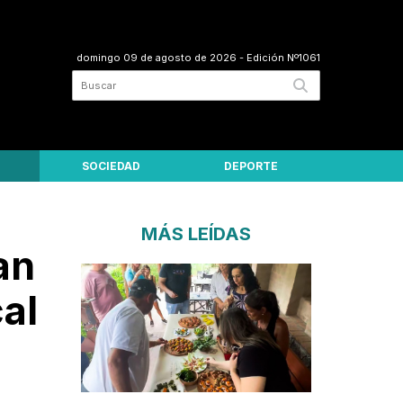
domingo 09 de agosto de 2026
- Edición Nº1061
SOCIEDAD
DEPORTE
MÁS LEÍDAS
an
al