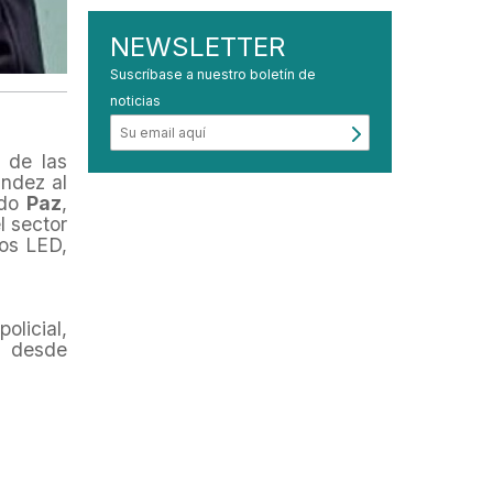
NEWSLETTER
Suscríbase a nuestro boletín de
noticias
 de las
indez al
ido
Paz
,
l sector
cos LED,
olicial,
, desde