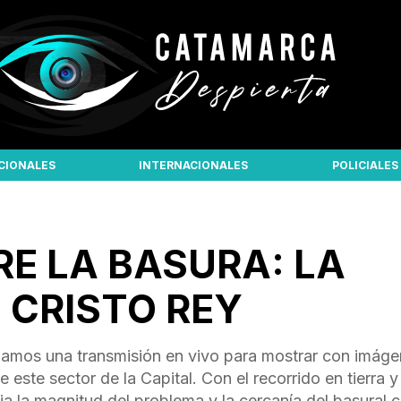
CIONALES
INTERNACIONALES
POLICIALES
TRE LA BASURA: LA
 CRISTO REY
amos una transmisión en vivo para mostrar con imág
este sector de la Capital. Con el recorrido en tierra y 
a la magnitud del problema y la cercanía del basural c