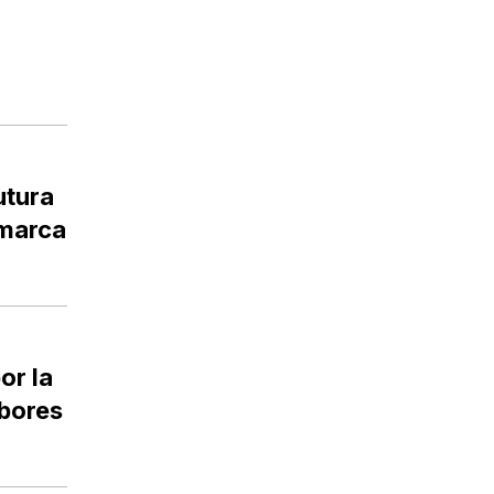
utura
amarca
or la
abores