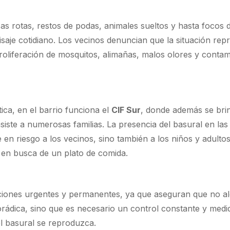
as rotas, restos de podas, animales sueltos y hasta focos 
saje cotidiano. Los vecinos denuncian que la situación rep
proliferación de mosquitos, alimañas, malos olores y conta
ica, en el barrio funciona el
CIF Sur
, donde además se bri
iste a numerosas familias. La presencia del basural en las
en riesgo a los vecinos, sino también a los niños y adulto
r en busca de un plato de comida.
ciones urgentes y permanentes, ya que aseguran que no a
rádica, sino que es necesario un control constante y medi
el basural se reproduzca.