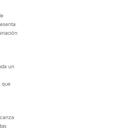
de
resenta
minación
nda un
s que
lcanza
das