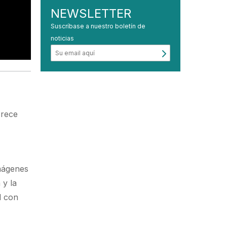
NEWSLETTER
Suscríbase a nuestro boletín de
noticias
crece
mágenes
 y la
l con