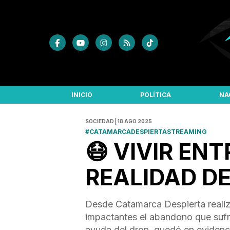
INICIO
POLÍTICA
NA
SOCIEDAD | 18 AGO 2025
#CATAMARCADESPIERTASTREAMING
😷 VIVIR EN
REALIDAD DE
Desde Catamarca Despierta realiz
impactantes el abandono que sufre 
ayuda del dron, quedó en evidenci