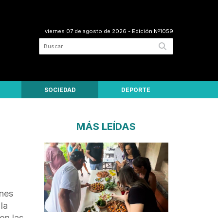
viernes 07 de agosto de 2026
- Edición Nº1059
SOCIEDAD
DEPORTE
MÁS LEÍDAS
enes
la
on las