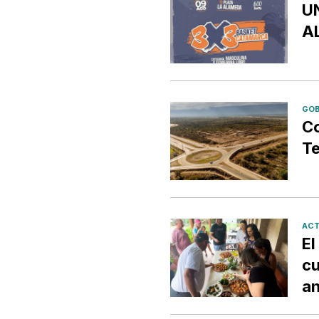
U
A
GOB
Co
Te
ACT
El
cu
an