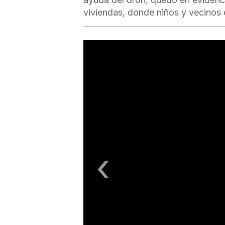
viviendas, donde niños y vecinos
‹