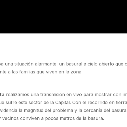
esa una situación alarmante: un basural a cielo abierto que 
nte a las familias que viven en la zona.
ta
realizamos una transmisión en vivo para mostrar con i
 sufre este sector de la Capital. Con el recorrido en tierra
videncia la magnitud del problema y la cercanía del basura
 y vecinos conviven a pocos metros de la basura.