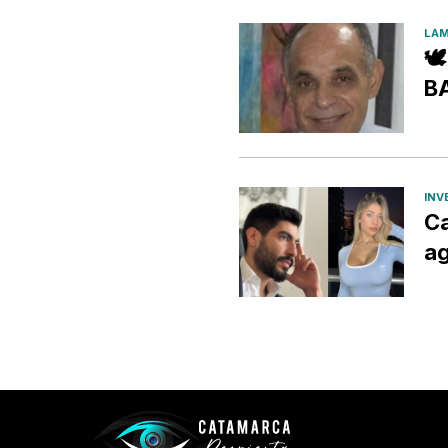
LAM

B
INV
Ca
ag