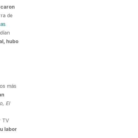
acaron
rra de
mas
odían
al, hubo
los más
an
yo
,
El
r TV
u labor