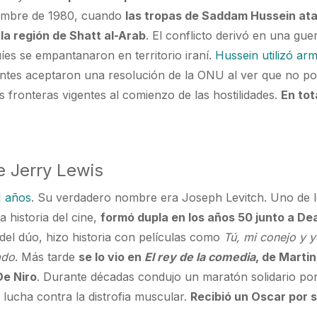
embre de 1980, cuando
las tropas de Saddam Hussein at
 la región de Shatt al-Arab
. El conflicto derivó en una gue
uíes se empantanaron en territorio iraní.
Hussein utilizó ar
ntes aceptaron una resolución de la ONU al ver que no p
 fronteras vigentes al comienzo de las hostilidades.
En tot
e Jerry Lewis
1 años
. Su verdadero nombre era Joseph Levitch. Uno de 
 historia del cine,
formó dupla en los años 50 junto a De
 del dúo, hizo historia con películas como
Tú, mi conejo y 
ado
. Más tarde
se lo vio en
El rey de la comedia
, de Martin
De Niro
. Durante décadas condujo un maratón solidario po
lucha contra la distrofia muscular.
Recibió un Oscar por s