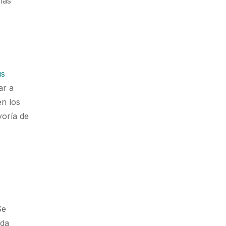
las
us
ar a
en los
yoría de
Se
nda