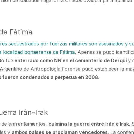
illón de soldados llegaron a Checoslovaquia para aplastar 
de Fátima
res secuestrados por fuerzas militares son asesinados y s
a localidad bonaerense de Fátima
. Apenas se pudo identific
sto fue
enterrado como NN en el cementerio de Derqui
y 
 Argentino de Antropología Forense pudo establecer la ma
s fueron condenados a perpetua en 2008
.
uerra Irán-Irak
 de enfrentamientos,
culmina la guerra entre Irán e Irak
. 
ades y
ambos países se proclaman vencedores
. La contie