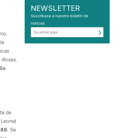
NEWSLETTER
Suscríbase a nuestro boletín de
noticias
smo.
la
ricas
e Rosas
,
Su
sta de
 Leonid
989
. Se