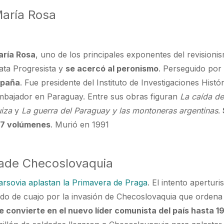
María Rosa
ría Rosa
, uno de los principales exponentes del revisioni
rata Progresista y
se acercó al peronismo
. Perseguido por 
España
. Fue presidente del Instituto de Investigaciones Histó
bajador en Paraguay. Entre sus obras figuran
La caída d
uiza
y
La guerra del Paraguay y las montoneras argentinas
.
 17 volúmenes
. Murió en 1991
vade Checoslovaquia
arsovia aplastan la Primavera de Praga
. El intento aperturi
do de cuajo por la invasión de Checoslovaquia que ordena
 convierte en el nuevo líder comunista del país hasta 1