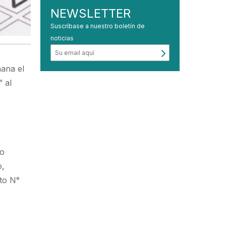
NEWSLETTER
Suscríbase a nuestro boletín de
noticias
ñana el
” al
mo
o,
eto N°