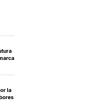
utura
amarca
or la
abores