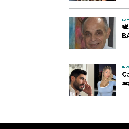
LAM

B
INV
Ca
ag