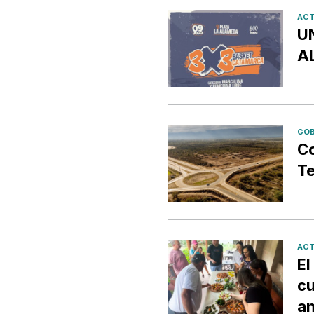
ACT
U
A
GOB
Co
Te
ACT
El
cu
an