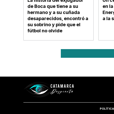
La historia del exjugador
Un c
de Boca que tiene a su
en l
hermano y a su cuñada
Ener
desaparecidos, encontró a
a la 
su sobrino y pide que el
fútbol no olvide
POLÍTICA