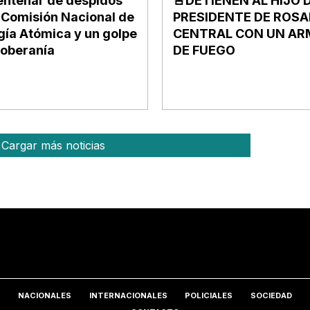
entenar de despidos
🚨DETIENEN AL HIJO 
a Comisión Nacional de
PRESIDENTE DE ROSA
gía Atómica y un golpe
CENTRAL CON UN AR
soberanía
DE FUEGO
Cargar más noticias
NACIONALES
INTERNACIONALES
POLICIALES
SOCIEDAD